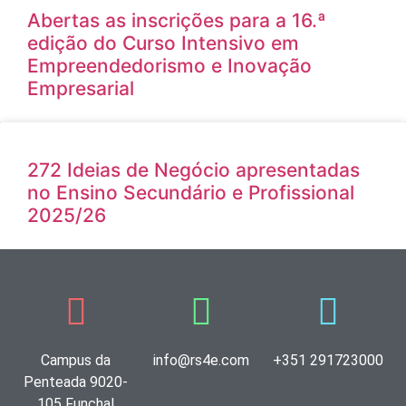
Abertas as inscrições para a 16.ª
edição do Curso Intensivo em
Empreendedorismo e Inovação
Empresarial
272 Ideias de Negócio apresentadas
no Ensino Secundário e Profissional
2025/26
Campus da
info@rs4e.com
+351 291723000
Penteada 9020-
105 Funchal