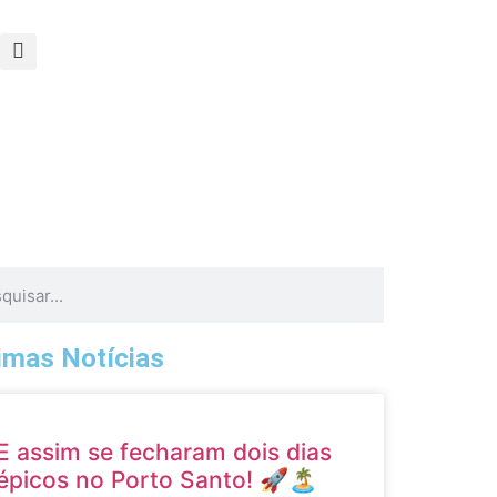
timas Notícias
E assim se fecharam dois dias
épicos no Porto Santo! 🚀🏝️