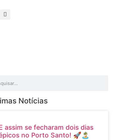
timas Notícias
E assim se fecharam dois dias
épicos no Porto Santo! 🚀🏝️