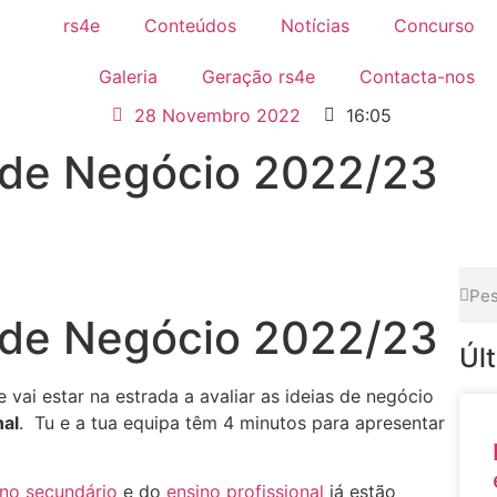
rs4e
Conteúdos
Notícias
Concurso
Galeria
Geração rs4e
Contacta-nos
28 Novembro 2022
16:05
s de Negócio 2022/23
s de Negócio 2022/23
Úl
e vai estar na estrada a avaliar as ideias de negócio
nal
. Tu e a tua equipa têm 4 minutos para apresentar
ino secundário
e do
ensino profissional
já estão