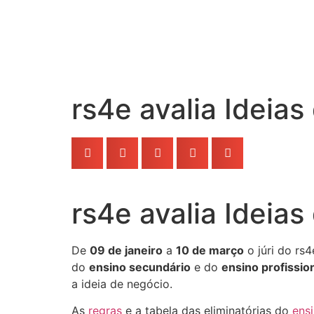
rs4e avalia Ideia
rs4e avalia Ideia
De
09 de janeiro
a
10 de março
o júri do rs4
do
ensino secundário
e do
ensino profissio
a ideia de negócio.
As
regras
e a tabela das eliminatórias do
ens