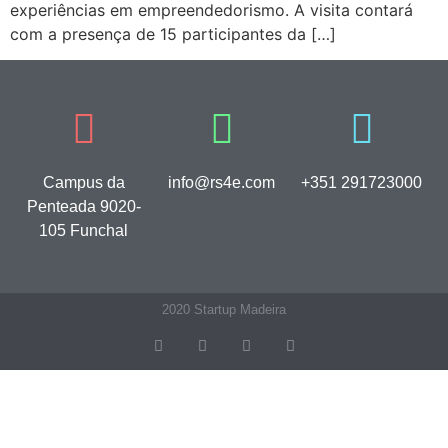
experiências em empreendedorismo. A visita contará
com a presença de 15 participantes da […]
Campus da
info@rs4e.com
+351 291723000
Penteada 9020-
105 Funchal
2020 Startup Madeira