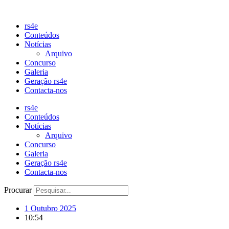
Pular
para
rs4e
o
Conteúdos
conteúdo
Notícias
Arquivo
Concurso
Galeria
Geração rs4e
Contacta-nos
rs4e
Conteúdos
Notícias
Arquivo
Concurso
Galeria
Geração rs4e
Contacta-nos
Procurar
1 Outubro 2025
10:54