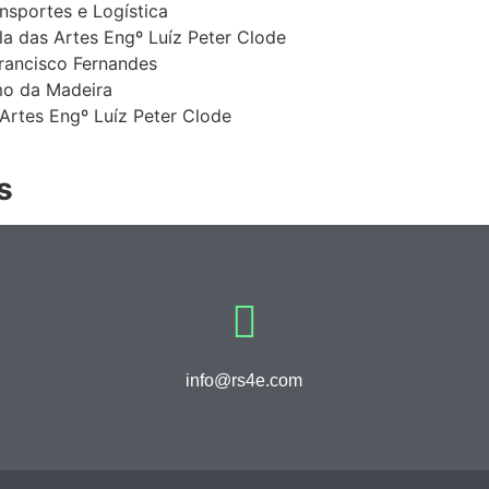
ansportes e Logística
la das Artes Engº Luíz Peter Clode
Francisco Fernandes
mo da Madeira
Artes Engº Luíz Peter Clode
s
info@rs4e.com