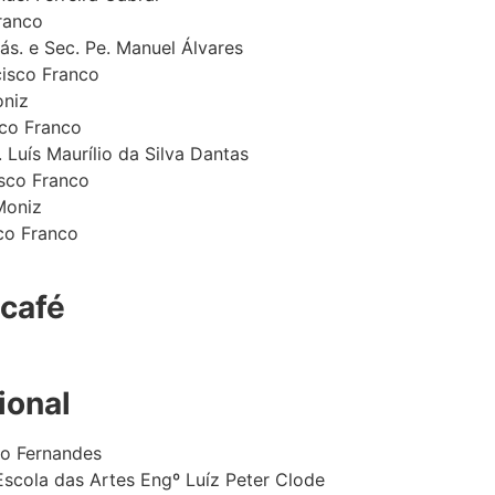
ranco
ás. e Sec. Pe. Manuel Álvares
cisco Franco
oniz
sco Franco
. Luís Maurílio da Silva Dantas
isco Franco
Moniz
co Franco
 café
ional
co Fernandes
Escola das Artes Engº Luíz Peter Clode