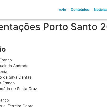
rs4e
Conteúdos
Notícia
entações Porto Santo 
io
 Franco
Lucinda Andrade
oniz
io da Silva Dantas
o Franco
ndária de Santa Cruz
ranco
uel Ferreira Cabral