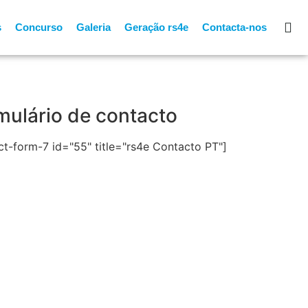
s
Concurso
Galeria
Geração rs4e
Contacta-nos
mulário de contacto
ct-form-7 id="55" title="rs4e Contacto PT"]