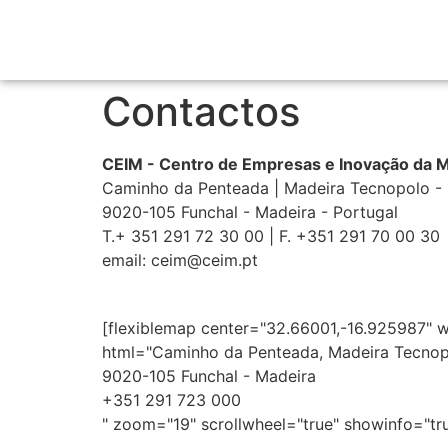
Contactos
CEIM - Centro de Empresas e Inovação da 
Caminho da Penteada | Madeira Tecnopolo - 
9020-105 Funchal - Madeira - Portugal
T.+ 351 291 72 30 00 |
F. +351 291 70 00 30
email: ceim@ceim.pt
[flexiblemap center="32.66001,-16.925987" w
html="Caminho da Penteada, Madeira Tecnopo
9020-105 Funchal - Madeira
+351 291 723 000
" zoom="19" scrollwheel="true" showinfo="tr