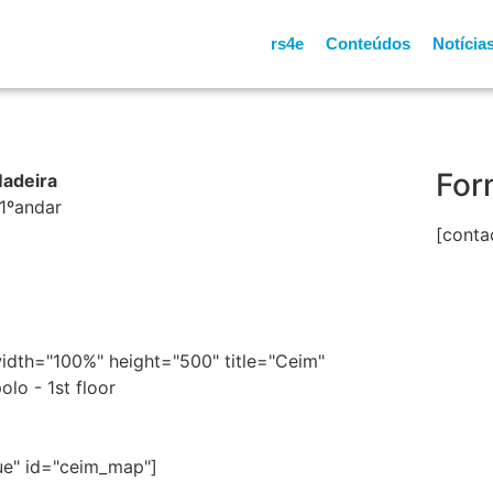
rs4e
Conteúdos
Notícia
For
Madeira
1ºandar
[conta
idth="100%" height="500" title="Ceim"
lo - 1st floor
ue" id="ceim_map"]