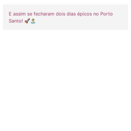
E assim se fecharam dois dias épicos no Porto
Santo! 🚀🏝️