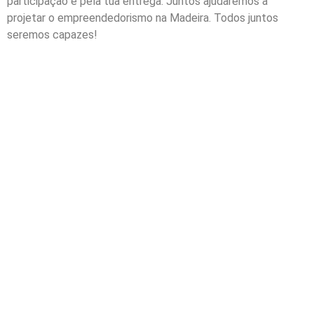
participação e pela tua entrega. Juntos ajudaremos a
projetar o empreendedorismo na Madeira. Todos juntos
seremos capazes!